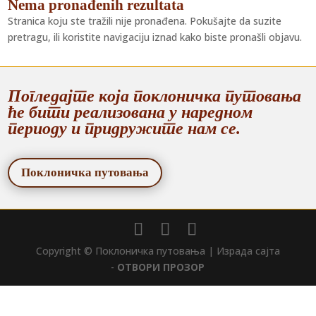
Nema pronađenih rezultata
Stranica koju ste tražili nije pronađena. Pokušajte da suzite
pretragu, ili koristite navigaciju iznad kako biste pronašli objavu.
Погледајте која поклоничка путовања
ће бити реализована у наредном
периоду и придружите нам се.
Поклоничка путовања
Copyright © Поклоничка путовања | Израда сајта
-
OТВОРИ ПРОЗОР